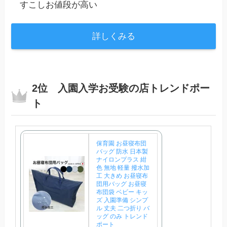
すこしお値段が高い
詳しくみる
2位 入園入学お受験の店トレンドポー
ト
保育園 お昼寝布団
バッグ 防水 日本製
ナイロンプラス 紺
色 無地 軽量 撥水加
工 大きめ お昼寝布
団用バッグ お昼寝
布団袋 ベビー キッ
ズ 入園準備 シンプ
ル 丈夫 二つ折り バ
ッグ のみ トレンド
ポート