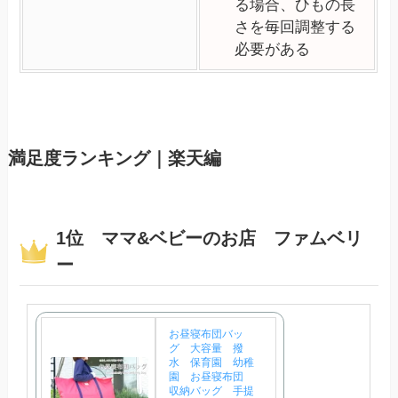
る場合、ひもの長
さを毎回調整する
必要がある
満足度ランキング｜楽天編
1位 ママ&ベビーのお店 ファムベリ
ー
お昼寝布団バッ
グ 大容量 撥
水 保育園 幼稚
園 お昼寝布団
収納バッグ 手提