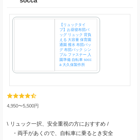
socca
【リュックタイ
プ】お昼寝布団バ
ッグ リュック 背負
える 大容量 保育園
通園 撥水 布団バッ
グ 布団バック シン
プル ファスナー 入
園準備 自転車 socc
a 大久保製作所
4,950〜5,500円
\ リュック一択、安全重視の方におすすめ /
・両手があくので、自転車に乗るとき安全