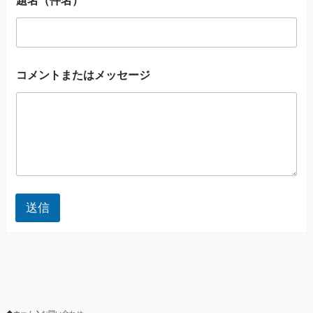
題名（件名）
メ
コメントまたはメッセージ
ー
ル
ア
ド
レ
ス
名
前
コ
メ
送信
ン
ト
ま
た
は
メ
ッ
セ