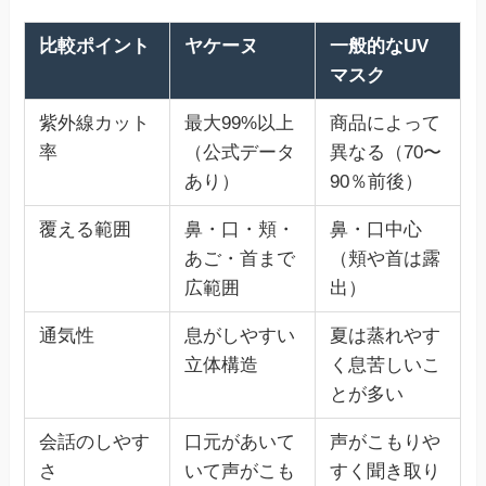
比較ポイント
ヤケーヌ
一般的なUV
マスク
紫外線カット
最大99%以上
商品によって
率
（公式データ
異なる（70〜
あり）
90％前後）
覆える範囲
鼻・口・頬・
鼻・口中心
あご・首まで
（頬や首は露
広範囲
出）
通気性
息がしやすい
夏は蒸れやす
立体構造
く息苦しいこ
とが多い
会話のしやす
口元があいて
声がこもりや
さ
いて声がこも
すく聞き取り